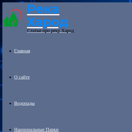
Река
Menu
Харод
Статьи про реку Харод
Главная
О сайте
Водопады
Национальные Парки