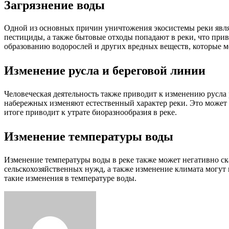
Загрязнение воды
Одной из основных причин уничтожения экосистемы реки явля
пестициды, а также бытовые отходы попадают в реки, что при
образованию водорослей и других вредных веществ, которые м
Изменение русла и береговой линии
Человеческая деятельность также приводит к изменению русла
набережных изменяют естественный характер реки. Это может 
итоге приводит к утрате биоразнообразия в реке.
Изменение температуры воды
Изменение температуры воды в реке также может негативно ск
сельскохозяйственных нужд, а также изменение климата могут
такие изменения в температуре воды.
Facebook
Twitter
LinkedIn
Tumblr
Pinterest
Reddit
VKontakte
Odnoklassniki
Skype
WhatsApp
Telegram
Viber
Share
Print
via
Email