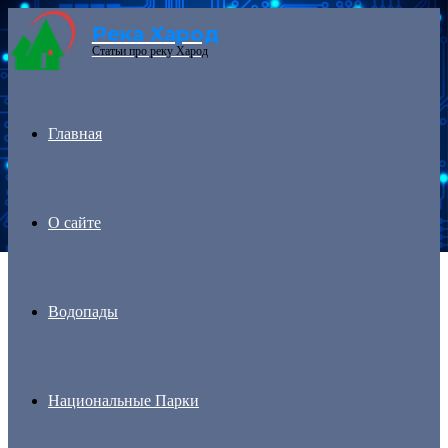
Река Харод
Menu
Статьи про реку Харод
Главная
О сайте
Водопады
Национальные Парки