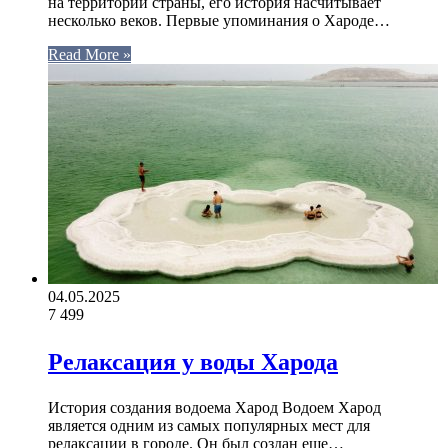
на территории страны, его история насчитывает
несколько веков. Первые упоминания о Хароде…
Read More »
04.05.2025
7
499
Релаксация у воды Харода
История создания водоема Харод Водоем Харод
является одним из самых популярных мест для
релаксации в городе. Он был создан еще…