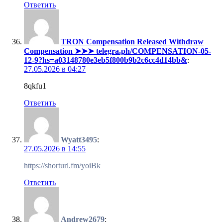
Ответить
TRON Compensation Released Withdraw
Compensation ➤➤➤ telegra.ph/COMPENSATION-05-
12-9?hs=a03148780e3eb5f800b9b2c6cc4d14bb&
:
27.05.2026 в 04:27
8qkfu1
Ответить
Wyatt3495
:
27.05.2026 в 14:55
https://shorturl.fm/yoiBk
Ответить
Andrew2679
: