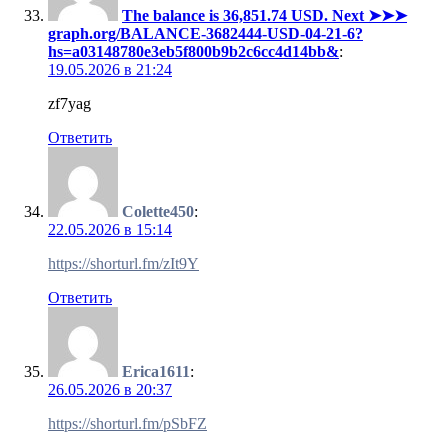
The balance is 36,851.74 USD. Next ➤➤➤
graph.org/BALANCE-3682444-USD-04-21-6?
hs=a03148780e3eb5f800b9b2c6cc4d14bb&
:
19.05.2026 в 21:24
zf7yag
Ответить
Colette450
:
22.05.2026 в 15:14
https://shorturl.fm/zIt9Y
Ответить
Erica1611
:
26.05.2026 в 20:37
https://shorturl.fm/pSbFZ