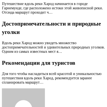
Путешествие вдоль реки Харод начинается в городе
Гарнемунде, где расположено истоки этой живописной реки.
Отсюда маршрут проходит ч…
Достопримечательности и природные
уголки
Вдоль реки Харод можно увидеть множество
достопримечательностей и удивительных природных уголков.
Одним из самых известных мест я…
Рекомендации для туристов
Для того чтобы насладиться всей красотой и уникальностью
путешествия вдоль реки Харод, рекомендуется заранее
спланировать маршрут…
Facebook
Twitter
LinkedIn
Tumblr
Pinterest
Reddit
VKontakte
Odnoklassniki
Skype
WhatsApp
Telegram
Viber
Share
Print
via
Email