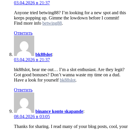
03.04.2026 в 21:37
Anyone tried betwing88? I’m looking for a new spot and this
keeps popping up. Gimme the lowdown before I commit!
Find more info
betwing88
.
Ответить
bk88slot
:
03.04.2026 в 21:37
bk88slot, hear me out… I’m a slot enthusiast. Are they legit?
Got good bonuses? Don’t wanna waste my time on a dud.
Have a look for yourself
bk88slot
.
Ответить
binance konto skapande
:
08.04.2026 в 03:05
Thanks for sharing. I read many of your blog posts, cool, your