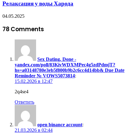
Релаксация у воды Харода
04.05.2025
78 Comments
Sex Dating. Done -
yandex.com/poll/83KivWDXMPec4g5zdPdmjT?
hs=a03148780e3eb5f800b9b2c6cc4d14bb& Due Date
Reminder № VOWS5073814
:
15.02.2026 в 12:47
2q4se4
Ответить
open binance account
:
21.03.2026 в 02:44