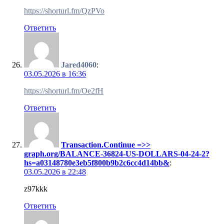
https://shorturl.fm/QzPVo
Ответить
Jared4060
:
03.05.2026 в 16:36
https://shorturl.fm/Oe2fH
Ответить
Transaction.Continue =>>
graph.org/BALANCE-36824-US-DOLLARS-04-24-2?
hs=a03148780e3eb5f800b9b2c6cc4d14bb&
:
03.05.2026 в 22:48
z97kkk
Ответить