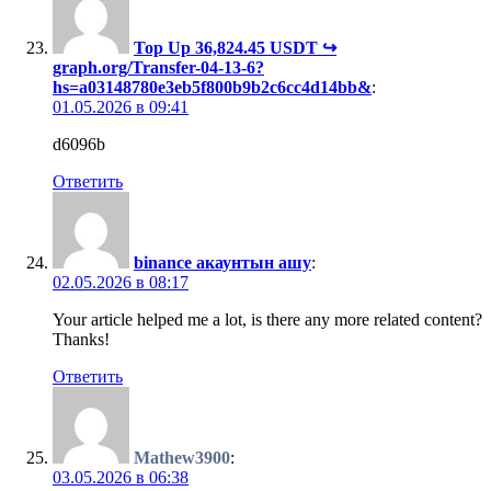
Top Up 36,824.45 USDT ↪
graph.org/Transfer-04-13-6?
hs=a03148780e3eb5f800b9b2c6cc4d14bb&
:
01.05.2026 в 09:41
d6096b
Ответить
binance акаунтын ашу
:
02.05.2026 в 08:17
Your article helped me a lot, is there any more related content?
Thanks!
Ответить
Mathew3900
:
03.05.2026 в 06:38