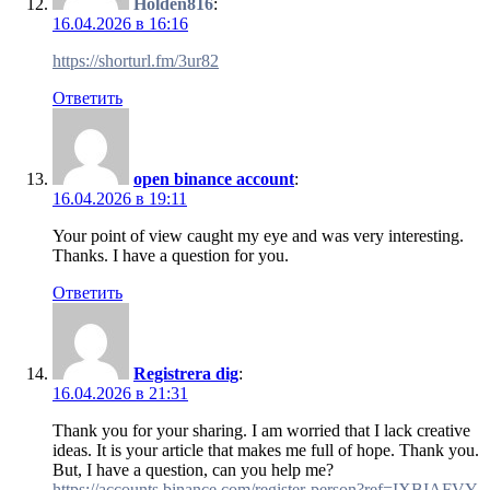
Holden816
:
16.04.2026 в 16:16
https://shorturl.fm/3ur82
Ответить
open binance account
:
16.04.2026 в 19:11
Your point of view caught my eye and was very interesting.
Thanks. I have a question for you.
Ответить
Registrera dig
:
16.04.2026 в 21:31
Thank you for your sharing. I am worried that I lack creative
ideas. It is your article that makes me full of hope. Thank you.
But, I have a question, can you help me?
https://accounts.binance.com/register-person?ref=IXBIAFVY