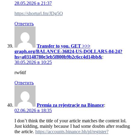
28.05.2026 в 21:37
https://shorturl.fm/JDg5Q
Ответить
Transfer to you. GET >>>
graph.org/BALANCE-36824-US-DOLLARS-04-24?
hs=a03148780e3eb5f800b9b2c6cc4d14bb&
:
30.05.2026 в 10:25
rw6tif
Ответить
Premia za rejestracje na Binance
:
02.06.2026 в 18:35
I don’t think the title of your article matches the content lol.
Just kidding, mainly because I had some doubts after reading
the article.
https://accounts.binance.bh/pl/register?