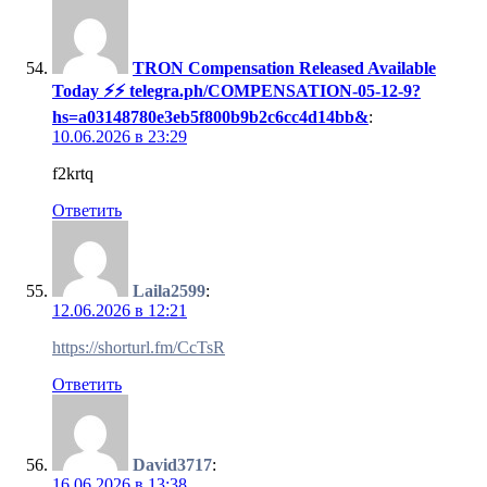
TRON Compensation Released Available
Today ⚡⚡ telegra.ph/COMPENSATION-05-12-9?
hs=a03148780e3eb5f800b9b2c6cc4d14bb&
:
10.06.2026 в 23:29
f2krtq
Ответить
Laila2599
:
12.06.2026 в 12:21
https://shorturl.fm/CcTsR
Ответить
David3717
:
16.06.2026 в 13:38